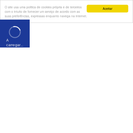
O site usa uma politica de cookies própria e de terceiros
Aceitar
com o intuito de fornecer um serviço de acordo com as
suas preferências, expressas enquanto navega na internet.
A
carregar...